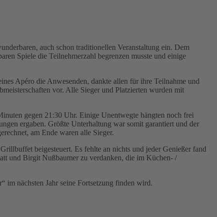
wunderbaren, auch schon traditionellen Veranstaltung ein. Dem
rbaren Spiele die Teilnehmerzahl begrenzen musste und einige
eines Apéro die Anwesenden, dankte allen für ihre Teilnahme und
meisterschaften vor. Alle Sieger und Platzierten wurden mit
Minuten gegen 21:30 Uhr. Einige Unentwegte hängten noch frei
rungen ergaben. Größte Unterhaltung war somit garantiert und der
erechnet, am Ende waren alle Sieger.
illbuffet beigesteuert. Es fehlte an nichts und jeder Genießer fand
 Matt und Birgit Nußbaumer zu verdanken, die im Küchen- /
“ im nächsten Jahr seine Fortsetzung finden wird.