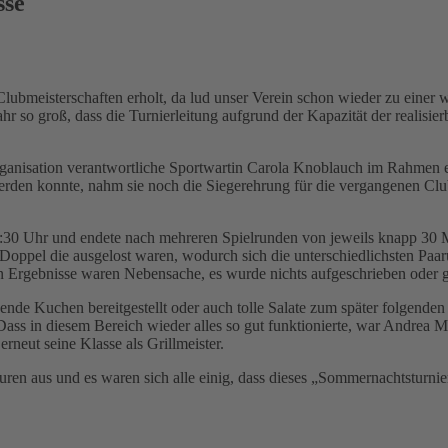
sse
lubmeisterschaften erholt, da lud unser Verein schon wieder zu einer 
r so groß, dass die Turnierleitung aufgrund der Kapazität der realisie
Organisation verantwortliche Sportwartin Carola Knoblauch im Rahmen 
erden konnte, nahm sie noch die Siegerehrung für die vergangenen Club
17:30 Uhr und endete nach mehreren Spielrunden von jeweils knapp 30 
h Doppel die ausgelost waren, wodurch sich die unterschiedlichsten Paa
en Ergebnisse waren Nebensache, es wurde nichts aufgeschrieben oder g
de Kuchen bereitgestellt oder auch tolle Salate zum später folgenden Gr
 Dass in diesem Bereich wieder alles so gut funktionierte, war Andrea
neut seine Klasse als Grillmeister.
en aus und es waren sich alle einig, dass dieses „Sommernachtsturnier