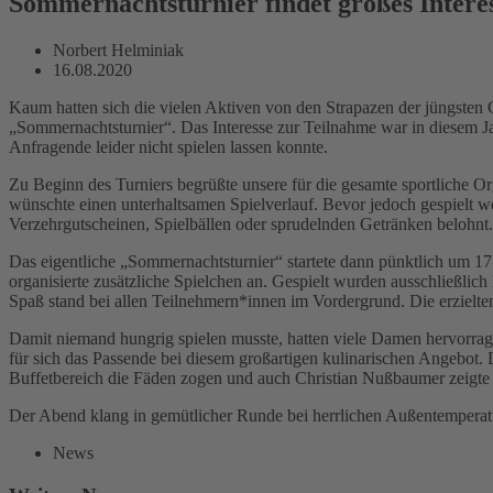
Sommernachtsturnier findet großes Intere
Norbert Helminiak
16.08.2020
Kaum hatten sich die vielen Aktiven von den Strapazen der jüngsten C
„Sommernachtsturnier“. Das Interesse zur Teilnahme war in diesem Jah
Anfragende leider nicht spielen lassen konnte.
Zu Beginn des Turniers begrüßte unsere für die gesamte sportliche 
wünschte einen unterhaltsamen Spielverlauf. Bevor jedoch gespielt w
Verzehrgutscheinen, Spielbällen oder sprudelnden Getränken belohnt.
Das eigentliche „Sommernachtsturnier“ startete dann pünktlich um 
organisierte zusätzliche Spielchen an. Gespielt wurden ausschließlic
Spaß stand bei allen Teilnehmern*innen im Vordergrund. Die erzielt
Damit niemand hungrig spielen musste, hatten viele Damen hervorragen
für sich das Passende bei diesem großartigen kulinarischen Angebot.
Buffetbereich die Fäden zogen und auch Christian Nußbaumer zeigte er
Der Abend klang in gemütlicher Runde bei herrlichen Außentemperatur
News