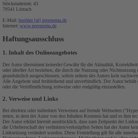
Stöckmattenstr. 43
79541 Lörrach
E-Mail:
buehler [at] greenemu.de
Internet:
www.greenemu.de
Haftungsausschluss
1. Inhalt des Onlineangebotes
Der Autor übernimmt keinerlei Gewähr für die Aktualität, Korrektheit
oder ideeller Art beziehen, die durch die Nutzung oder Nichtnutzung
grundsätzlich ausgeschlossen, sofern seitens des Autors kein nachweis
Alle Angebote sind freibleibend und unverbindlich. Der Autor behält
oder die Veröffentlichung zeitweise oder endgültig einzustellen.
2. Verweise und Links
Bei direkten oder indirekten Verweisen auf fremde Webseiten ("Hyperl
treten, in dem der Autor von den Inhalten Kenntnis hat und es ihm te
Der Autor erklärt hiermit ausdrücklich, dass zum Zeitpunkt der Linkse
die Urheberschaft der verlinkten/verknüpften Seiten hat der Autor keine
Linksetzung verändert wurden. Diese Feststellung gilt für alle inner