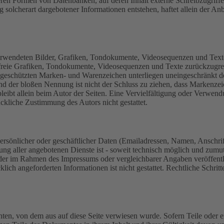
ren Formen von Datenbanken, auf deren Inhalt externe Schreibzugriffe m
olcherart dargebotener Informationen entstehen, haftet allein der Anbi
 verwendeten Bilder, Grafiken, Tondokumente, Videosequenzen und Texte 
freie Grafiken, Tondokumente, Videosequenzen und Texte zurückzugre
te geschützten Marken- und Warenzeichen unterliegen uneingeschränkt
nd der bloßen Nennung ist nicht der Schluss zu ziehen, dass Markenzeic
e bleibt allein beim Autor der Seiten. Eine Vervielfältigung oder Ver
ckliche Zustimmung des Autors nicht gestattet.
rsönlicher oder geschäftlicher Daten (Emailadressen, Namen, Anschrifte
lung aller angebotenen Dienste ist - soweit technisch möglich und zum
 der im Rahmen des Impressums oder vergleichbarer Angaben veröffent
lich angeforderten Informationen ist nicht gestattet. Rechtliche Schri
chten, von dem aus auf diese Seite verwiesen wurde. Sofern Teile oder 