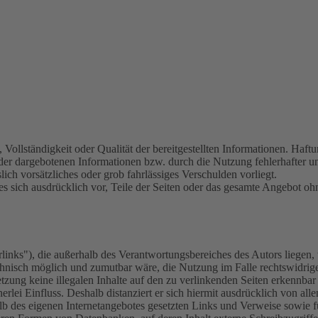
, Vollständigkeit oder Qualität der bereitgestellten Informationen. Haf
 der dargebotenen Informationen bzw. durch die Nutzung fehlerhafter u
lich vorsätzliches oder grob fahrlässiges Verschulden vorliegt.
 es sich ausdrücklich vor, Teile der Seiten oder das gesamte Angebot 
inks"), die außerhalb des Verantwortungsbereiches des Autors liegen, 
chnisch möglich und zumutbar wäre, die Nutzung im Falle rechtswidrige
tzung keine illegalen Inhalte auf den zu verlinkenden Seiten erkennbar
rlei Einfluss. Deshalb distanziert er sich hiermit ausdrücklich von allen
halb des eigenen Internetangebotes gesetzten Links und Verweise sowie