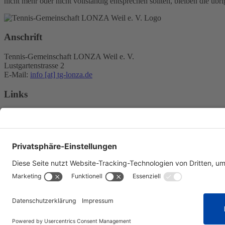
nicht mehr oder nicht vollständig entsprechen sollten, bleiben die üb
Anschrift
Tennis-Gemeinschaft LONZA Weil e. V.
Lustgartenstrasse 2
E-Mail:
info [at] tg-lonza.de
Links
Home
Aktuelles
Mannschaften
Verein
Termine
Kontakt
Rechtliches
Impressum
Datenschutz
© 2026 by Tennis-Gemeinschaft LONZA Weil e. V.