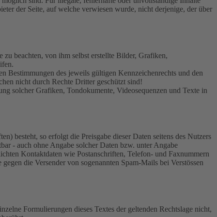
öglich sind. Für illegale, fehlerhafte oder unvollständige Inhalte
eter der Seite, auf welche verwiesen wurde, nicht derjenige, der über
zu beachten, von ihm selbst erstellte Bilder, Grafiken,
ifen.
 den Bestimmungen des jeweils gültigen Kennzeichenrechts und den
hen nicht durch Rechte Dritter geschützt sind!
wendung solcher Grafiken, Tondokumente, Videosequenzen und Texte in
n) besteht, so erfolgt die Preisgabe dieser Daten seitens des Nutzers
utbar - auch ohne Angabe solcher Daten bzw. unter Angabe
lichten Kontaktdaten wie Postanschriften, Telefon- und Faxnummern
tte gegen die Versender von sogenannten Spam-Mails bei Verstössen
einzelne Formulierungen dieses Textes der geltenden Rechtslage nicht,