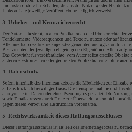
Diskussionsforen, Linkverzeichnissen, Mailinglisten und in allen ande
und insbesondere für Schäden, die aus der Nutzung oder Nichtnutzung s
Links auf die jeweilige Veröffentlichung lediglich verweist.
3. Urheber- und Kennzeichenrecht
Der Autor ist bestrebt, in allen Publikationen die Urheberrechte der
Tondokumente, Videosequenzen und Texte zu nutzen oder auf lizenz
Alle innerhalb des Internetangebotes genannten und ggf. durch Drit
Besitzrechten der jeweiligen eingetragenen Eigentümer. Allein aufgru
Das Copyright für veröffentlichte, vom Autor selbst erstellte Objekt
anderen elektronischen oder gedruckten Publikationen ist ohne ausdrü
4. Datenschutz
Sofern innerhalb des Internetangebotes die Möglichkeit zur Eingabe pe
auf ausdrücklich freiwilliger Basis. Die Inanspruchnahme und Bezah
anonymisierter Daten oder eines Pseudonyms gestattet. Die Nutzung
sowie Emailadressen durch Dritte zur Übersendung von nicht ausdrück
gegen dieses Verbot sind ausdrücklich vorbehalten.
5. Rechtswirksamkeit dieses Haftungsausschlusses
Dieser Haftungsausschluss ist als Teil des Internetangebotes zu betra