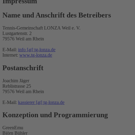
Impressum
Name und Anschrift des Betreibers
Tennis-Gemeinschaft LONZA Weil e. V.
Lustgartenstr. 2
79576 Weil am Rhein
E-Mail:
info [at] tg-lonza.de
Internet:
www.tg-lonza.de
Postanschrift
Joachim Jäger
Reblistrasse 25
79576 Weil am Rhein
E-Mail:
kassierer [at] tg-lonza.de
Konzeption und Programmierung
GreenEmu
Björn Bühler