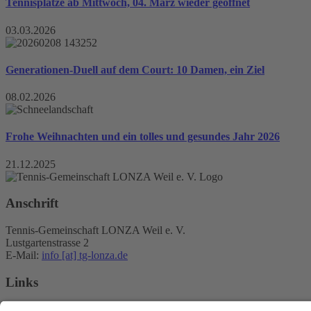
Tennisplätze ab Mittwoch, 04. März wieder geöffnet
03.03.2026
Generationen-Duell auf dem Court: 10 Damen, ein Ziel
08.02.2026
Frohe Weihnachten und ein tolles und gesundes Jahr 2026
21.12.2025
Anschrift
Tennis-Gemeinschaft LONZA Weil e. V.
Lustgartenstrasse 2
E-Mail:
info [at] tg-lonza.de
Links
Home