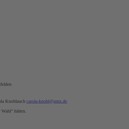
felden
rola Knoblauch
carola-knobl@gmx.de
r Wahl“ hätten.