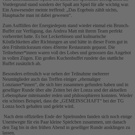
Vordergrund stand sondern der Spaß am Spiel für alle wichtig war.
Ein Anwesender meinte treffend: „Das Ergebnis zählt nichts,
Hauptsache man ist dabei gewesen“.
Zum Auffüllen der Energiedepots stand wieder einmal ein Brunch-
Buffet zur Verfügung, das Andrea Matt mit ihrem Team perfekt
vorbereitet hatte. Es bot Leckerbissen und kulinarische
Köstlichkeiten aller Richtungen an und hätte in dieser Form gut in
den Frühstücksraum eines 4Sterne Restaurants gepasst. Die
Teilnehmer*innen waren voll des Lobes und genossen das Angebot
in vollen Zügen. Ein großes Kuchenbuffet rundete das stattliche
Buffet zusätzlich ab.
Besonders erfreulich war neben der Teilnahme mehrerer
Neumitglieder auch das Treffen einiger „ehemaliger
Lonzianer*innen“, die sich hier zusammen gefunden haben und in
geselliger Runde über alte Zeiten bei der Lonza und der aktuellen
Lebensphase miteinander reden und philosophieren konnten. Wieder
ein schönes Beispiel, dass die „GEMEINSCHAFT“ bei der TG
Lonza hoch gehalten und gelebt wird.
Nach dem offiziellen Ende der Spielrunden fanden sich noch einige
Unentwegte für ein Paar kleine Spielchen zusammen, um danach
den Tag bis in den frühen Abend in geselliger Runde ausklingen zu
lassen.