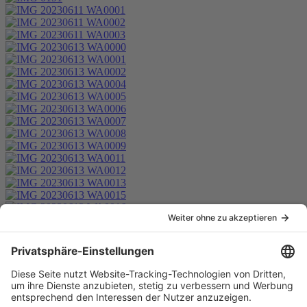
Anschrift
Tennis-Gemeinschaft LONZA Weil e. V.
Lustgartenstrasse 2
E-Mail:
info [at] tg-lonza.de