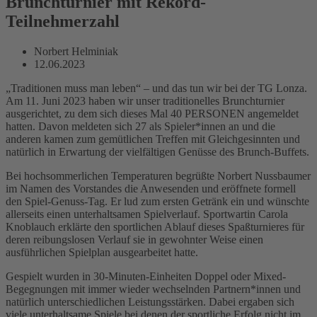
Brunchturnier mit Rekord-
Teilnehmerzahl
Norbert Helminiak
12.06.2023
„Traditionen muss man leben“ – und das tun wir bei der TG Lonza.
Am 11. Juni 2023 haben wir unser traditionelles Brunchturnier
ausgerichtet, zu dem sich dieses Mal 40 PERSONEN angemeldet
hatten. Davon meldeten sich 27 als Spieler*innen an und die
anderen kamen zum gemütlichen Treffen mit Gleichgesinnten und
natürlich in Erwartung der vielfältigen Genüsse des Brunch-Buffets.
Bei hochsommerlichen Temperaturen begrüßte Norbert Nussbaumer
im Namen des Vorstandes die Anwesenden und eröffnete formell
den Spiel-Genuss-Tag. Er lud zum ersten Getränk ein und wünschte
allerseits einen unterhaltsamen Spielverlauf. Sportwartin Carola
Knoblauch erklärte den sportlichen Ablauf dieses Spaßturnieres für
deren reibungslosen Verlauf sie in gewohnter Weise einen
ausführlichen Spielplan ausgearbeitet hatte.
Gespielt wurden in 30-Minuten-Einheiten Doppel oder Mixed-
Begegnungen mit immer wieder wechselnden Partnern*innen und
natürlich unterschiedlichen Leistungsstärken. Dabei ergaben sich
viele unterhaltsame Spiele bei denen der sportliche Erfolg nicht im