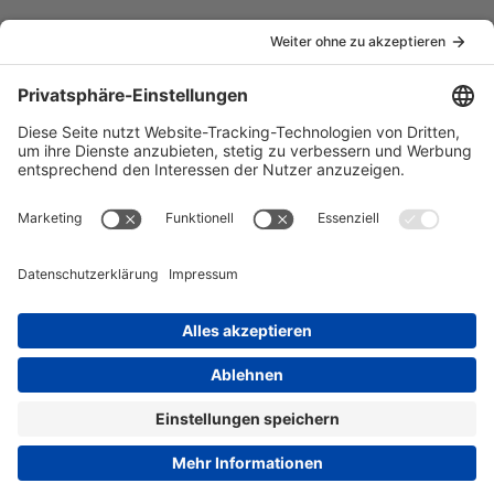
Anschrift
Tennis-Gemeinschaft LONZA Weil e. V.
Lustgartenstrasse 2
E-Mail:
info [at] tg-lonza.de
Links
Home
Aktuelles
Mannschaften
Verein
Termine
Kontakt
Rechtliches
Impressum
Datenschutz