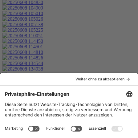
Anschrift
Tennis-Gemeinschaft LONZA Weil e. V.
Lustgartenstrasse 2
E-Mail:
info [at] tg-lonza.de
Links