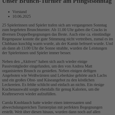
Unser Brunch-Turnier am Pfingstsonntag
Vorstand
10.06.2025
25 Spielerinnen und Spieler trafen sich am vergangenen Sonntag
zum begehrten Brunchturnier. Ab 11.00 Uhr gaben die Cracks in
diversen Doppelbegegnungen das Beste. Auch eine ca. einstündige
Regenpause konnte die gute Stimmung nicht vertreiben, zumal es im
Clubhaus kuschlig warm wurde, als der Kamin befeuert wurde. Und
als dann ab 13.00 Uhr die Sonne strahlte, wurden die Leistungen
der Spielerinnen und Spieler immer besser.
Neben den „Aktiven“ haben sich auch wieder einige
Passivmitglieder eingefunden, um den von Andrea Matt
organisierten Brunch zu genießen. Neben einigen deftigen
Angeboten wie Weißwürsten und Leberkäse gehörte auch Lachs
und ein großes Obst- und Käseangebot zu den köstlichen
Leckereien. Es fehlte schlicht und einfach an nichts. Ein riesige
Kuchenauswahl sorgte ebenfalls für genug Kalorien, um die
Kraftreserven wieder aufzufüllen.
Carola Knoblauch hatte wieder einen interessanten und
abwechslungsreichen Turnierplan mit perfekten Begegnungen
erstellt. Weit über diesen hinaus, wurden dann noch auf allen